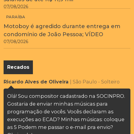
07/08/2026
PARAÍBA
Motoboy é agredido durante entrega em
condomínio de João Pessoa; VÍDEO
07/08/2026
Recados
Ricardo Alves de Oliveira
| São Paulo - Solteiro
Olá! Sou compositor cadastrado na SOCINPRO.
Gostaria de enviar minhas músicas para
programação de vocês. Vocês declaram as
execuções ao ECAD? Minhas músicas: coloque
as 5 Podem me passar o e-mail pra envio?