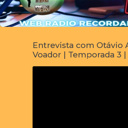
Entrevista com Otávio 
Voador | Temporada 3 |