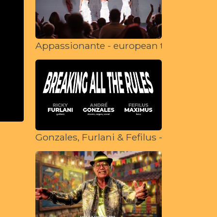
Appassionante - european tour 2022
Gonzales, Furlani & Fefilus - BREAKING