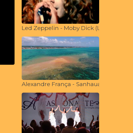
Led Zeppelin - Moby Dick (Live at The Ro
Alexandre França - Sanhauacaú