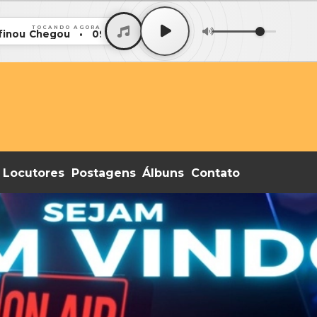
TOCANDO AGORA
inou Chegou • 093 - Ria Bartok - Digge Die Boling Afinou
Locutores
Postagens
Álbuns
Contato