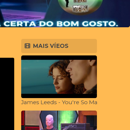
MAIS VÍEOS
James Leeds - You're So Magical (feat.