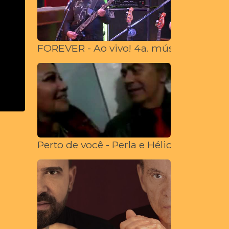
FOREVER - Ao vivo! 4a. música da live
Perto de você - Perla e Hélio Santisteba