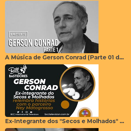
A Música de Gerson Conrad (Parte 01 de 05)
Ex-Integrante dos "Secos e Molhados" relembra histórias de bastidores com Ney Mato Grosso e a banda