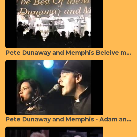
Pete Dunaway and Memphis Beleive me Darling I''l be fine Medley
Pete Dunaway and Memphis - Adam and Eve/Don't let me cry Medley