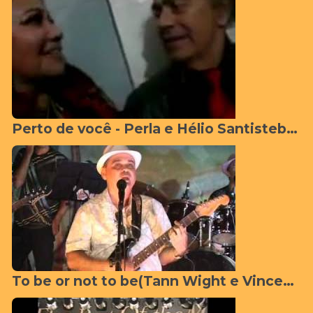
Perto de você - Perla e Hélio Santisteban
To be or not to be(Tann Wight e Vincent Jr)-canta Tann Wight