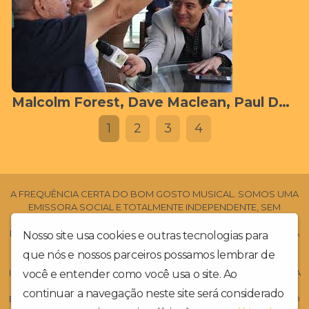
Malcolm Forest, Dave Maclean, Paul Denver e Hélio Santisteban
1
2
3
4
A FREQUÊNCIA CERTA DO BOM GOSTO MUSICAL. SOMOS UMA
EMISSORA SOCIAL E TOTALMENTE INDEPENDENTE, SEM
PATROCINADORES COMERCIAIS E SEM APOIO CULTURAL.
ESTAMOS EM ATIVIDADE DESDE DO ANO DE 2010. SOMOS UMA
Nosso site usa cookies e outras tecnologias para
DAS PRIMEIRAS EMISSORAS DE RÁDIO NA DIVULGAÇÃO DA
que nós e nossos parceiros possamos lembrar de
MÚSICA INDEPENDENTE LOCAL, E DE MÚSICOS NACIONAIS E
INTERNACIONAIS. ESTAMOS 24 HORAS NO AR, TOCANDO A BOA
você e entender como você usa o site. Ao
MÚSICA DE TODOS OS TEMPOS, PORQUE, RECORDAR FAZ
continuar a navegação neste site será considerado
BEM!. SEJAM TODOS BEM VINDOS!. DEIXEM SEUS RECADOS NO